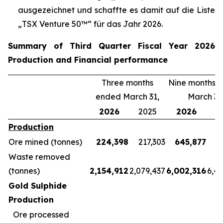
ausgezeichnet und schaffte es damit auf die Liste
„TSX Venture 50™“ für das Jahr 2026.
Summary of Third Quarter Fiscal Year 2026
Production and Financial performance
Three months
Nine months 
ended March 31,
March 31
2026
2025
2026
2
Production
Ore mined (tonnes)
224,398
217,303
645,877
5
Waste removed
(tonnes)
2,154,912
2,079,437
6,002,316
6,4
Gold Sulphide
Production
Ore processed