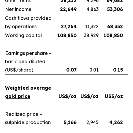
other items
28,212
9,296
69,682
Net income
22,649
4,863
53,306
Cash flows provided
by operations
27,264
11,322
68,352
Working capital
108,850
38,929
108,850
Earnings per share –
basic and diluted
(US$/share)
0.07
0.01
0.15
Weighted average
gold price
US$/oz
US$/oz
US$/oz
U
Realized price –
sulphide production
5,166
2,945
4,262