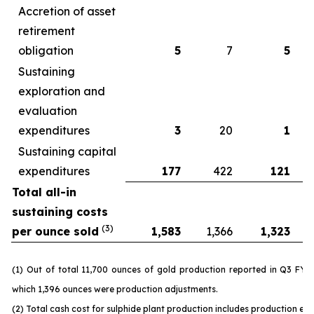
Accretion of asset
retirement
obligation
5
7
5
Sustaining
exploration and
evaluation
expenditures
3
20
1
Sustaining capital
expenditures
177
422
121
Total all-in
sustaining costs
(3)
per ounce sold
1,583
1,366
1,323
(1) Out of total 11,700 ounces of gold production reported in Q3 FY 
which 1,396 ounces were production adjustments.
(2) Total cash cost for sulphide plant production includes production ex