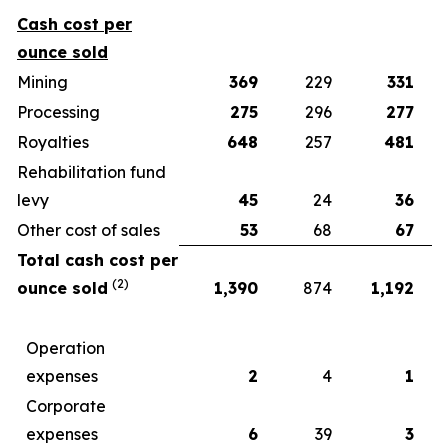
Cash cost per
ounce sold
Mining
369
229
331
Processing
275
296
277
Royalties
648
257
481
Rehabilitation fund
levy
45
24
36
Other cost of sales
53
68
67
Total cash cost per
(2)
ounce sold
1,390
874
1,192
Operation
expenses
2
4
1
Corporate
expenses
6
39
3