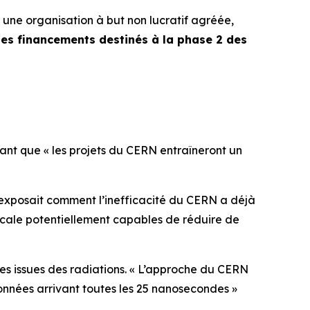
une organisation à but non lucratif agréée,
r les financements destinés à la phase 2 des
mant que «
les projets du CERN entraîneront un
 exposait comment l’inefficacité du CERN a déjà
icale potentiellement capables de réduire de
s issues des radiations. «
L’approche du CERN
nnées arrivant toutes les 25 nanosecondes »