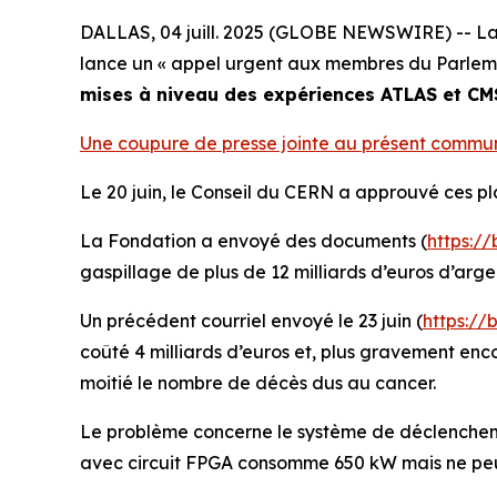
DALLAS, 04 juill. 2025 (GLOBE NEWSWIRE) -- La 
lance un «
appel urgent aux membres du Parleme
mises à niveau des expériences ATLAS et C
Une coupure de presse jointe au présent communiq
Le 20 juin, le Conseil du CERN a approuvé ces pl
La Fondation a envoyé des documents (
https:/
gaspillage de plus de 12 milliards d’euros d’arg
Un précédent courriel envoyé le 23 juin (
https://
coûté 4 milliards d’euros et, plus gravement en
moitié le nombre de décès dus au cancer.
Le problème concerne le système de déclenchemen
avec circuit FPGA consomme 650 kW mais ne peut