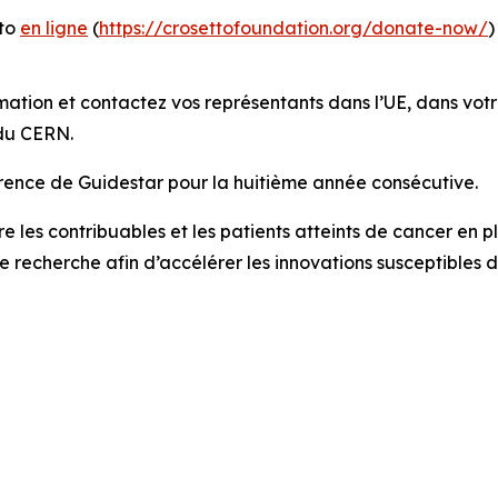
tto
en ligne
(
https://crosettofoundation.org/donate-now/
)
mation et contactez vos représentants dans l’UE, dans votr
 du CERN.
rence de Guidestar pour la huitième année consécutive.
e les contribuables et les patients atteints de cancer en pla
de recherche afin d’accélérer les innovations susceptibles d
g