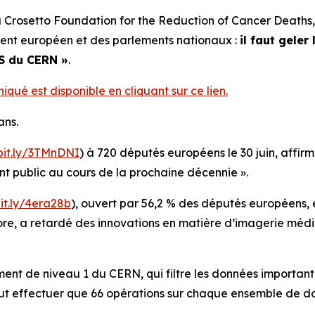
Crosetto Foundation for the Reduction of Cancer Deaths, 
nt européen et des parlements nationaux :
il faut gele
MS du CERN
»
.
ué est disponible en cliquant sur ce lien.
ans.
/bit.ly/3TMnDNI
) à 720 députés européens le 30 juin, affir
ent public au cours de la prochaine décennie
».
bit.ly/4era28b
), ouvert par 56,2 % des députés européens,
core, a retardé des innovations en matière d’imagerie méd
t de niveau 1 du CERN, qui filtre les données importante
 effectuer que 66 opérations sur chaque ensemble de do